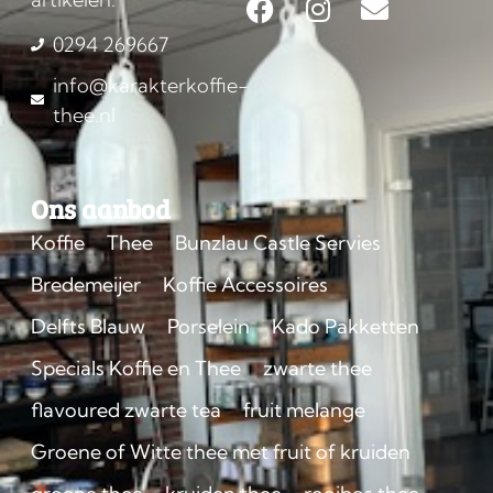
0294 269667
info@karakterkoffie-
thee.nl
Ons aanbod
Koffie
Thee
Bunzlau Castle Servies
Bredemeijer
Koffie Accessoires
Delfts Blauw
Porselein
Kado Pakketten
Specials Koffie en Thee
zwarte thee
flavoured zwarte tea
fruit melange
Groene of Witte thee met fruit of kruiden