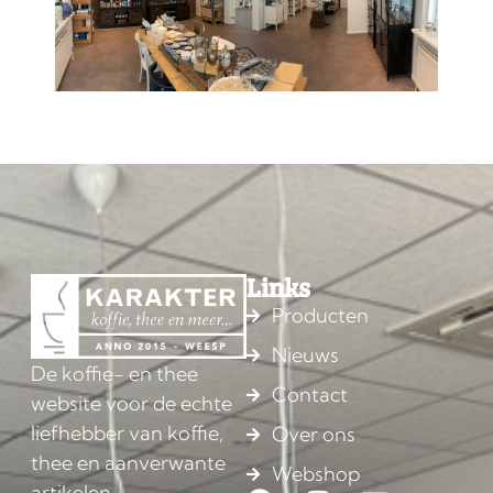
Links
Producten
Nieuws
De koffie- en thee
Contact
website voor de echte
liefhebber van koffie,
Over ons
thee en aanverwante
Webshop
artikelen.