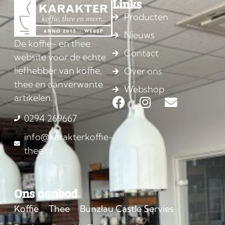
Links
Producten
Nieuws
De koffie- en thee
Contact
website voor de echte
liefhebber van koffie,
Over ons
thee en aanverwante
Webshop
artikelen.
0294 269667
info@karakterkoffie-
thee.nl
Ons aanbod
Koffie
Thee
Bunzlau Castle Servies