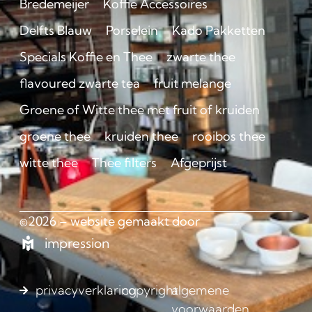
Bredemeijer
Koffie Accessoires
Delfts Blauw
Porselein
Kado Pakketten
Specials Koffie en Thee
zwarte thee
flavoured zwarte tea
fruit melange
Groene of Witte thee met fruit of kruiden
groene thee
kruiden thee
rooibos thee
witte thee
Thee filters
Afgeprijst
©2026 – website gemaakt door
impression
privacyverklaring
copyright
algemene
voorwaarden