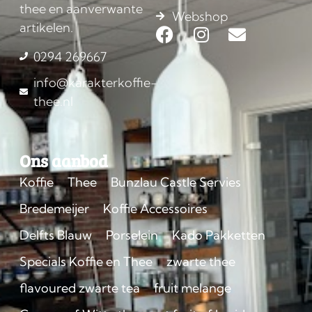
thee en aanverwante
Webshop
artikelen.
0294 269667
info@karakterkoffie-
thee.nl
Ons aanbod
Koffie
Thee
Bunzlau Castle Servies
Bredemeijer
Koffie Accessoires
Delfts Blauw
Porselein
Kado Pakketten
Specials Koffie en Thee
zwarte thee
flavoured zwarte tea
fruit melange