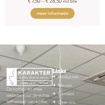
€
7,50
-
€
28,50
incl btw
meer informatie
Links
Producten
Nieuws
De koffie- en thee
Contact
website voor de echte
liefhebber van koffie,
Over ons