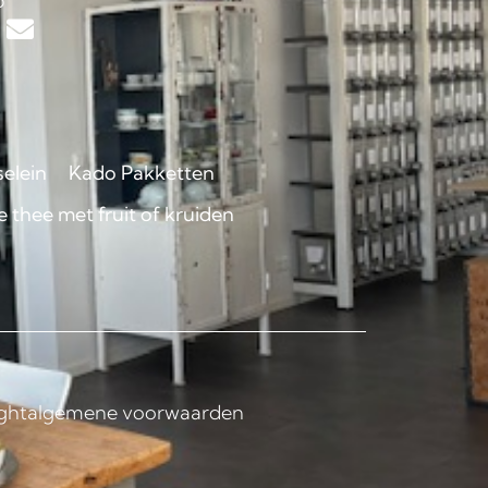
p
selein
Kado Pakketten
 thee met fruit of kruiden
ght
algemene voorwaarden