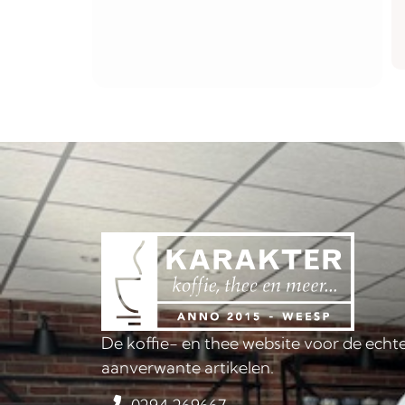
De koffie- en thee website voor de echte
aanverwante artikelen.