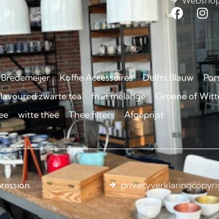
Websho
Bredemeijer
Koffie Accessoires
Delfts Blauw
Por
flavoured zwarte tea
fruit melange
Groene of Witte
ee
witte thee
Thee filters
Afgeprijst
ression
privacyverklaring
copyri