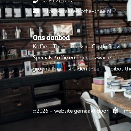
0294 269667
info@karakterkoffie-thee.nl
Ons aanbod
Koffie
Thee
Bunzlau Castle Servies
Specials Koffie en Thee
zwarte thee
groene thee
kruiden thee
rooibos th
©2026 – website gemaakt door
imp