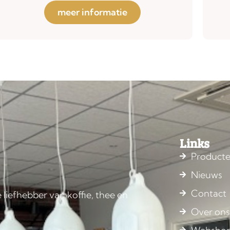
meer informatie
Links
Product
Nieuws
Contact
 liefhebber van koffie, thee en
Over on