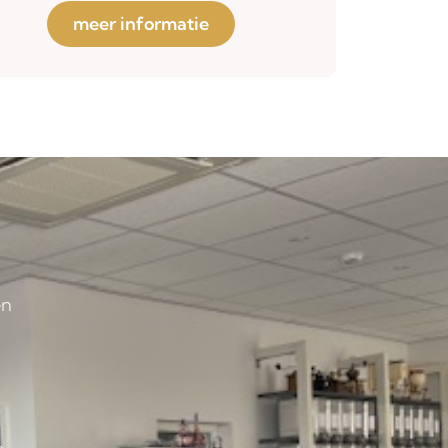
meer informatie
en
s