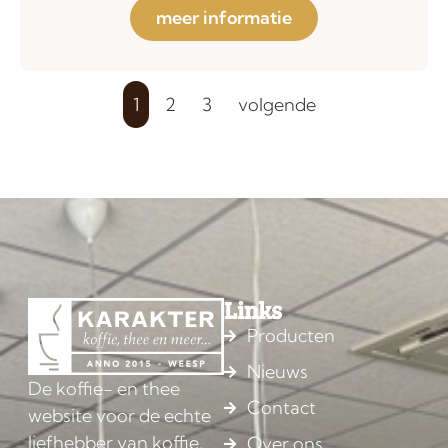
meer informatie
1
2
3
volgende
Links
Producten
Nieuws
De koffie- en thee
Contact
website voor de echte
liefhebber van koffie,
Over ons