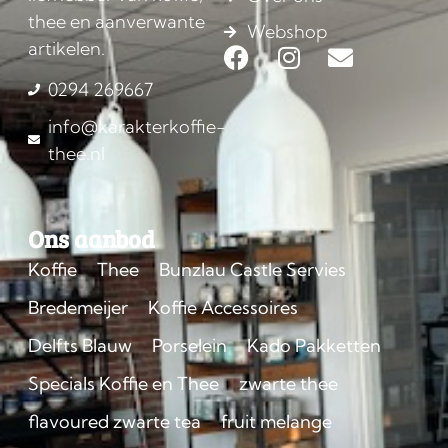
thee en aanverwante
Webshop
artikelen.
0294 269667
info@karakterkoffie-
thee.nl
Ons aanbod
Koffie
Thee
Bunzlau Castle Servies
Bredemeijer
Koffie Accessoires
Delfts Blauw
Porselein
Kado Pakketten
Specials Koffie en Thee
zwarte thee
flavoured zwarte tea
fruit melange