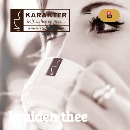
0
kruiden thee