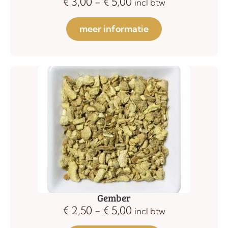
€
3,00
-
€
5,00
incl btw
meer informatie
Gember
€
2,50
-
€
5,00
incl btw