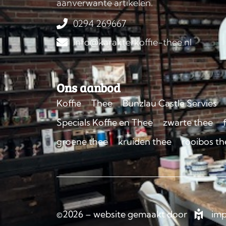
aanverwante artikelen.
0294 269667
info@karakterkoffie-thee.nl
Ons aanbod
Koffie
Thee
Bunzlau Castle Servies
Specials Koffie en Thee
zwarte thee
groene thee
kruiden thee
rooibos th
©2026 – website gemaakt door
imp