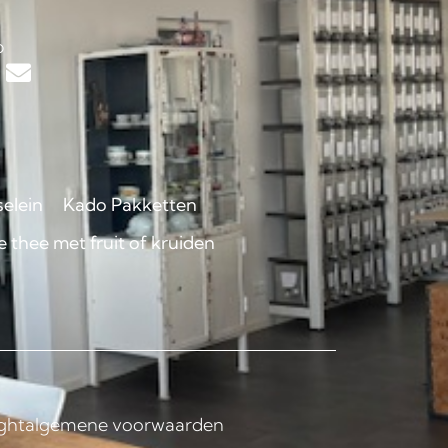
s
p
selein
Kado Pakketten
 thee met fruit of kruiden
ght
algemene voorwaarden