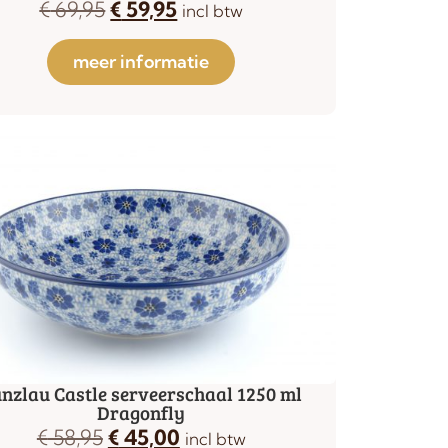
€
69,95
€
59,95
incl btw
meer informatie
nzlau Castle serveerschaal 1250 ml
Dragonfly
€
58,95
€
45,00
incl btw