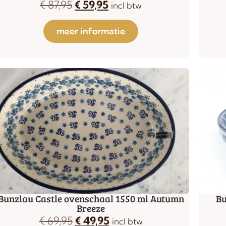
€
87,95
€
59,95
incl btw
meer informatie
Bunzlau Castle ovenschaal 1550 ml Autumn
Bu
Breeze
€
69,95
€
49,95
incl btw