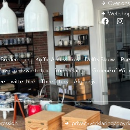
Over on
Websho
Bredemeijer
Koffie Accessoires
Delfts Blauw
Por
flavoured zwarte tea
fruit melange
Groene of Witte
ee
witte thee
Thee filters
Afgeprijst
ression
privacyverklaring
copyri