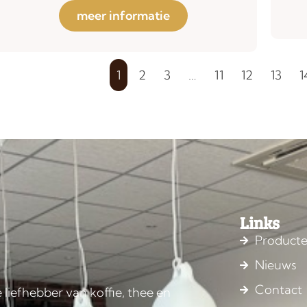
meer informatie
1
2
3
…
11
12
13
1
Links
Product
Nieuws
Contact
 liefhebber van koffie, thee en