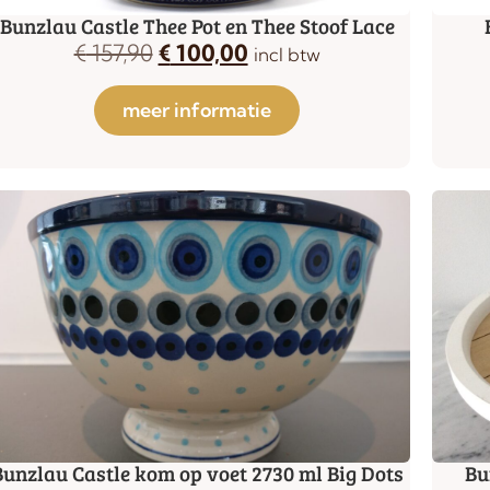
Bunzlau Castle Thee Pot en Thee Stoof Lace
€
157,90
€
100,00
incl btw
meer informatie
Bunzlau Castle kom op voet 2730 ml Big Dots
Bu