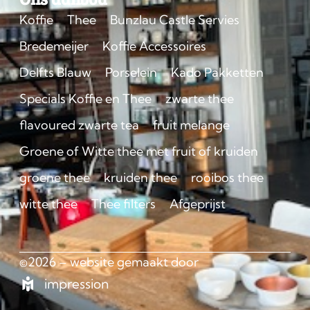
Koffie
Thee
Bunzlau Castle Servies
Bredemeijer
Koffie Accessoires
Delfts Blauw
Porselein
Kado Pakketten
Specials Koffie en Thee
zwarte thee
flavoured zwarte tea
fruit melange
Groene of Witte thee met fruit of kruiden
groene thee
kruiden thee
rooibos thee
witte thee
Thee filters
Afgeprijst
©2026 – website gemaakt door
impression