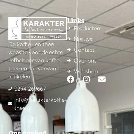
Links
Producten
Nieuws
De koffie- en thee
Contact
website voor de echte
liefhebber van koffie,
Over ons
thee en aanverwante
Webshop
artikelen.
0294 269667
info@karakterkoffie-
thee.nl
Ons aanbod