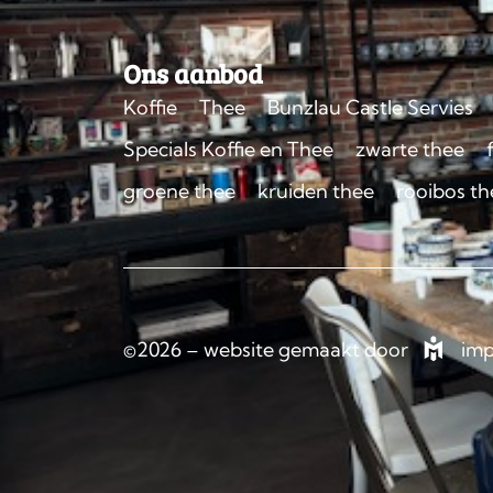
Ons aanbod
Koffie
Thee
Bunzlau Castle Servies
Specials Koffie en Thee
zwarte thee
groene thee
kruiden thee
rooibos th
©2026 – website gemaakt door
imp