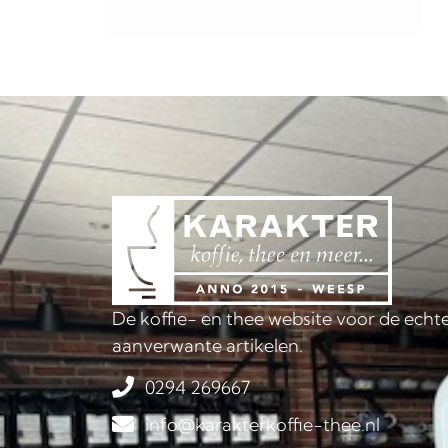
De koffie- en thee website voor de echte
aanverwante artikelen.
0294 269667
info@karakterkoffie-thee.nl