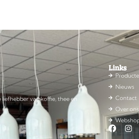
Links
Product
Nieuws
Contact
 liefhebber van koffie, thee en
Over on
Websho