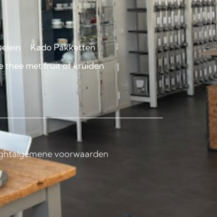
selein
Kado Pakketten
 thee met fruit of kruiden
ght
algemene voorwaarden