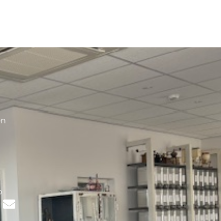
en
s
p