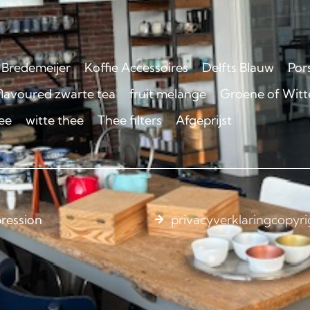
Bredemeijer
Koffie Accessoires
Delfts Blauw
Por
flavoured zwarte tea
fruit melange
Groene of Witte
ee
witte thee
Thee filters
Afgeprijst
ression
privacyverklaring
copyri