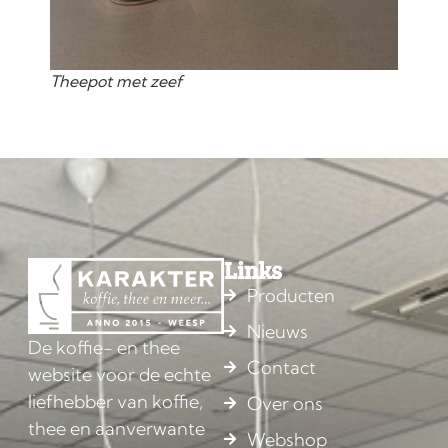
Theepot met zeef
Links
Producten
Nieuws
De koffie- en thee
Contact
website voor de echte
liefhebber van koffie,
Over ons
thee en aanverwante
Webshop