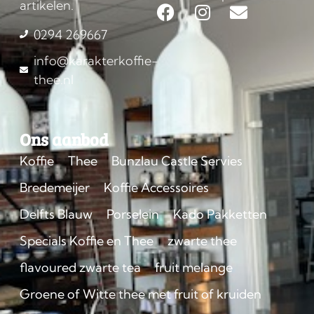
artikelen.
0294 269667
info@karakterkoffie-
thee.nl
Ons aanbod
Koffie
Thee
Bunzlau Castle Servies
Bredemeijer
Koffie Accessoires
Delfts Blauw
Porselein
Kado Pakketten
Specials Koffie en Thee
zwarte thee
flavoured zwarte tea
fruit melange
Groene of Witte thee met fruit of kruiden