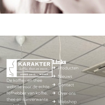
Links
Producten
Nieuws
De koffie- en thee
Contact
website voor de echte
liefhebber van koffie,
Over ons
thee en aanverwante
Webshop