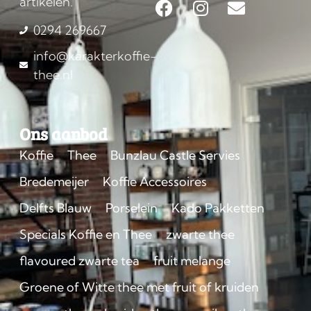
artikelen.
0294 269667
info@karakterkoffie-
thee.nl
Ons aanbod
Koffie
Thee
Bunzlau Castle Servies
Bredemeijer
Koffie Accessoires
Delfts Blauw
Porselein
Kado Pakketten
Specials Koffie en Thee
zwarte thee
flavoured zwarte tea
fruit melange
Groene of Witte thee met fruit of kruiden