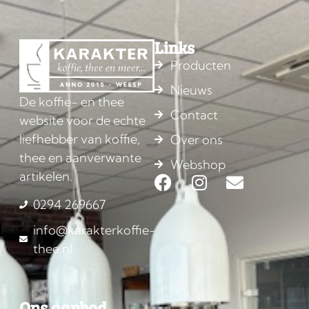
Links
Producten
Nieuws
De koffie- en thee
Contact
website voor de echte
liefhebber van koffie,
Over ons
thee en aanverwante
Webshop
artikelen.
0294 269667
info@karakterkoffie-
thee.nl
Ons aanbod