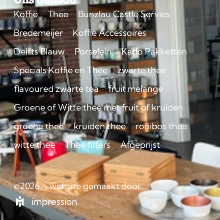
Koffie
Thee
Bunzlau Castle Servies
Bredemeijer
Koffie Accessoires
Delfts Blauw
Porselein
Kado Pakketten
Specials Koffie en Thee
zwarte thee
flavoured zwarte tea
fruit melange
Groene of Witte thee met fruit of kruiden
groene thee
kruiden thee
rooibos thee
witte thee
Thee filters
Afgeprijst
©2026 – website gemaakt door
impression