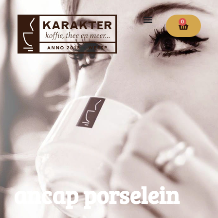
0
ancap porselein