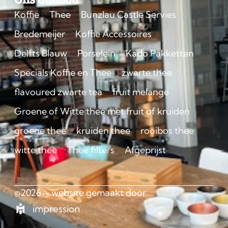
Koffie
Thee
Bunzlau Castle Servies
Bredemeijer
Koffie Accessoires
Delfts Blauw
Porselein
Kado Pakketten
Specials Koffie en Thee
zwarte thee
flavoured zwarte tea
fruit melange
Groene of Witte thee met fruit of kruiden
groene thee
kruiden thee
rooibos thee
witte thee
Thee filters
Afgeprijst
©2026 – website gemaakt door
impression