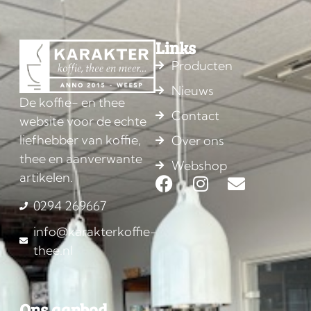
Links
Producten
Nieuws
De koffie- en thee
Contact
website voor de echte
liefhebber van koffie,
Over ons
thee en aanverwante
Webshop
artikelen.
0294 269667
info@karakterkoffie-
thee.nl
Ons aanbod