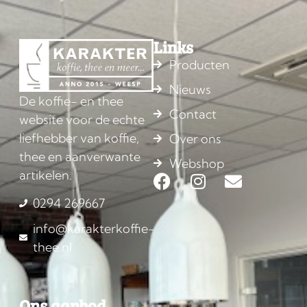
Links
Producten
Nieuws
De koffie- en thee
Contact
website voor de echte
liefhebber van koffie,
Over ons
thee en aanverwante
Webshop
artikelen.
0294 269667
info@karakterkoffie-
thee.nl
Ons aanbod