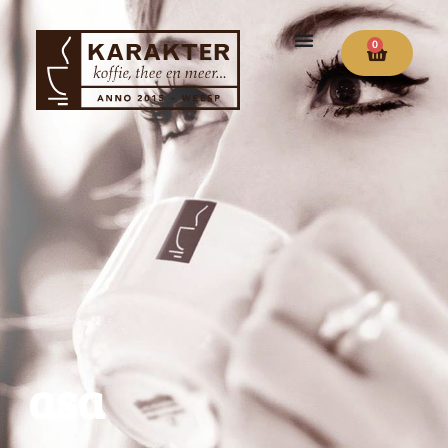
0
asa