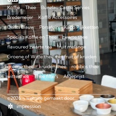
Koffie
Thee
Bunzlau Castle Servies
Bredemeijer
Koffie Accessoires
Delfts Blauw
Porselein
Kado Pakketten
Specials Koffie en Thee
zwarte thee
flavoured zwarte tea
fruit melange
Groene of Witte thee met fruit of kruiden
groene thee
kruiden thee
rooibos thee
witte thee
Thee filters
Afgeprijst
©2026 – website gemaakt door
impression