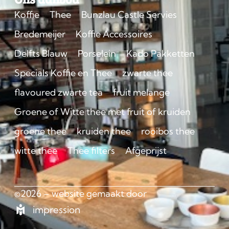
Koffie
Thee
Bunzlau Castle Servies
Bredemeijer
Koffie Accessoires
Delfts Blauw
Porselein
Kado Pakketten
Specials Koffie en Thee
zwarte thee
flavoured zwarte tea
fruit melange
Groene of Witte thee met fruit of kruiden
groene thee
kruiden thee
rooibos thee
witte thee
Thee filters
Afgeprijst
©2026 – website gemaakt door
impression