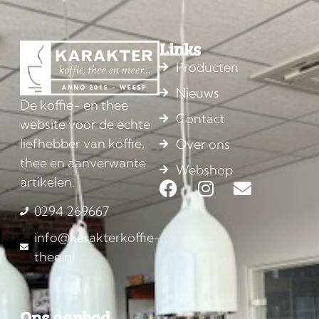
Links
Producten
Nieuws
De koffie- en thee
Contact
website voor de echte
liefhebber van koffie,
Over ons
thee en aanverwante
Webshop
artikelen.
0294 269667
info@karakterkoffie-
thee.nl
Ons aanbod