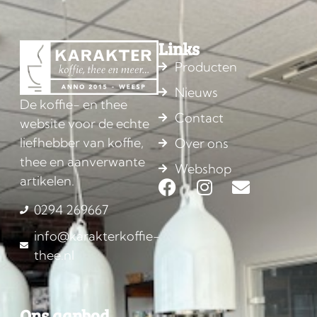
Links
Producten
Nieuws
De koffie- en thee
Contact
website voor de echte
liefhebber van koffie,
Over ons
thee en aanverwante
Webshop
artikelen.
0294 269667
info@karakterkoffie-
thee.nl
Ons aanbod