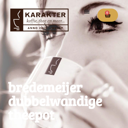
0
bredemeijer
dubbelwandige
theepot