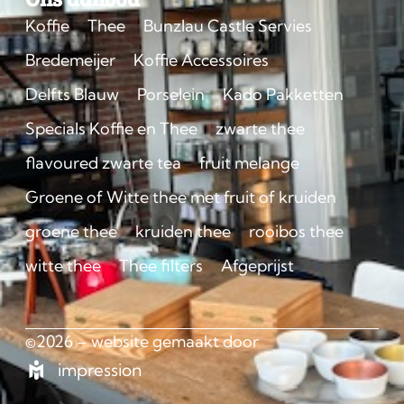
Koffie
Thee
Bunzlau Castle Servies
Bredemeijer
Koffie Accessoires
Delfts Blauw
Porselein
Kado Pakketten
Specials Koffie en Thee
zwarte thee
flavoured zwarte tea
fruit melange
Groene of Witte thee met fruit of kruiden
groene thee
kruiden thee
rooibos thee
witte thee
Thee filters
Afgeprijst
©2026 – website gemaakt door
impression