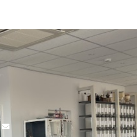
en
s
p