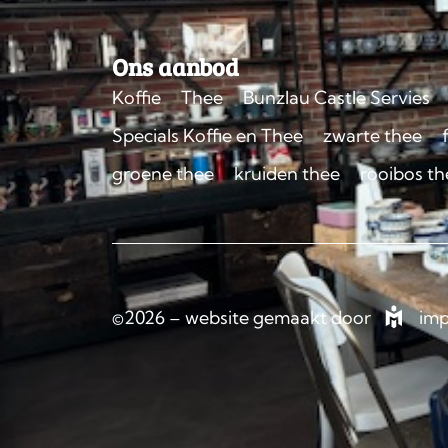
Ons aanbod
Koffie
Thee
Bunzlau Castle Servies
Specials Koffie en Thee
zwarte thee
groene thee
kruiden thee
rooibos th
©2026 – website gemaakt door
imp