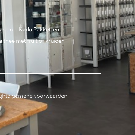
selein
Kado Pakketten
 thee met fruit of kruiden
ght
algemene voorwaarden