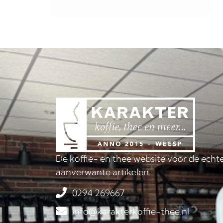
De koffie- en thee website voor de echte
aanverwante artikelen.
0294 269667
info@karakterkoffie-thee.nl