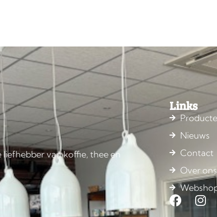
Links
Product
Nieuws
Contact
 liefhebber van koffie, thee en
Over on
Websho