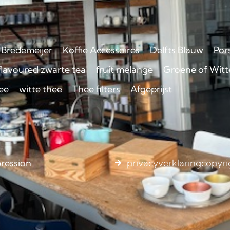
Bredemeijer
Koffie Accessoires
Delfts Blauw
Por
flavoured zwarte tea
fruit melange
Groene of Witte
ee
witte thee
Thee filters
Afgeprijst
ression
privacyverklaring
copyri