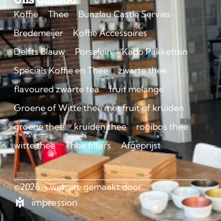
Koffie
Thee
Bunzlau Castle Servies
Bredemeijer
Koffie Accessoires
Delfts Blauw
Porselein
Kado Pakketten
Specials Koffie en Thee
zwarte thee
flavoured zwarte tea
fruit melange
Groene of Witte thee met fruit of kruiden
groene thee
kruiden thee
rooibos thee
witte thee
Thee filters
Afgeprijst
©2026 – website gemaakt door
impression