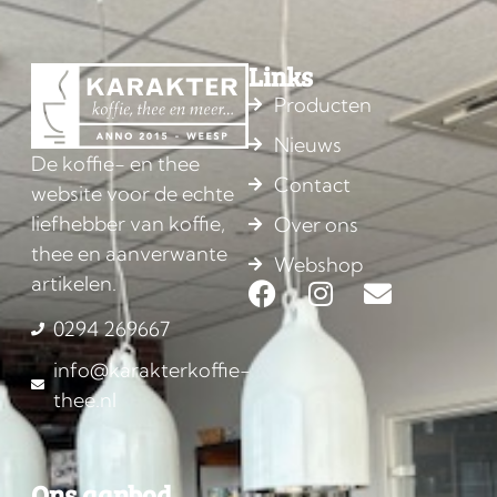
Links
Producten
Nieuws
De koffie- en thee
Contact
website voor de echte
liefhebber van koffie,
Over ons
thee en aanverwante
Webshop
artikelen.
0294 269667
info@karakterkoffie-
thee.nl
Ons aanbod