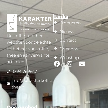
Links
Producten
Nieuws
De koffie- en thee
Contact
website voor de echte
liefhebber van koffie,
Over ons
thee en aanverwante
Webshop
artikelen.
0294 269667
info@karakterkoffie-
thee.nl
Ons aanbod