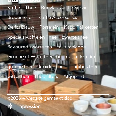
Koffie
Thee
Bunzlau Castle Servies
Bredemeijer
Koffie Accessoires
Delfts Blauw
Porselein
Kado Pakketten
Specials Koffie en Thee
zwarte thee
flavoured zwarte tea
fruit melange
Groene of Witte thee met fruit of kruiden
groene thee
kruiden thee
rooibos thee
witte thee
Thee filters
Afgeprijst
©2026 – website gemaakt door
impression