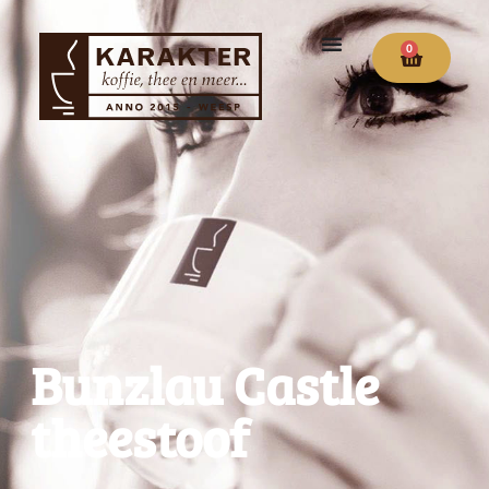
0
Bunzlau Castle
theestoof