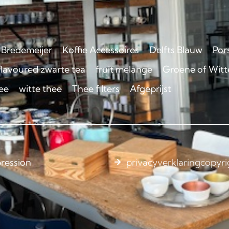
Bredemeijer
Koffie Accessoires
Delfts Blauw
Por
flavoured zwarte tea
fruit melange
Groene of Witte
ee
witte thee
Thee filters
Afgeprijst
ression
privacyverklaring
copyri