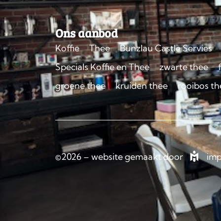
Ons aanbod
Koffie
Thee
Bunzlau Castle Servies
Specials Koffie en Thee
zwarte thee
groene thee
kruiden thee
rooibos th
©2026 – website gemaakt door
imp