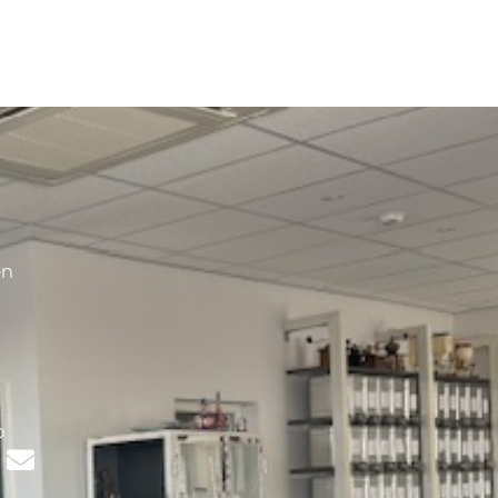
en
s
p