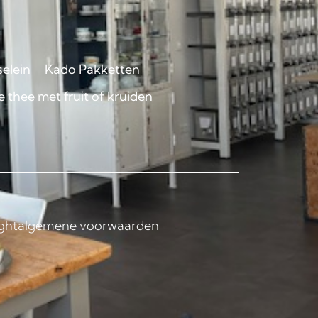
selein
Kado Pakketten
 thee met fruit of kruiden
ght
algemene voorwaarden