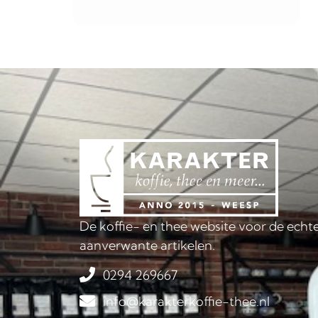
De koffie- en thee website voor de echte
aanverwante artikelen.
0294 269667
info@karakterkoffie-thee.nl