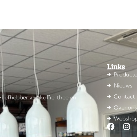
Links
Product
Nieuws
Contact
 liefhebber van koffie, thee en
Over on
Websho