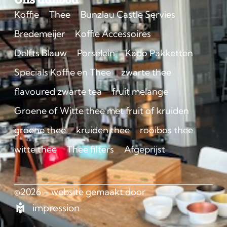
Koffie
Thee
Bunzlau Castle Servies
Bredemeijer
Koffie Accessoires
Delfts Blauw
Porselein
Kado Pakketten
Specials Koffie en Thee
zwarte thee
flavoured zwarte tea
fruit melange
Groene of Witte thee met fruit of kruiden
groene thee
kruiden thee
rooibos thee
witte thee
Thee filters
Afgeprijst
©2026 – website gemaakt door
impression