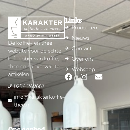
Links
Producten
Nieuws
De koffie- en thee
Contact
website voor de echte
liefhebber van koffie,
Over ons
thee en aanverwante
Webshop
artikelen.
0294 269667
info@karakterkoffie-
thee.nl
Ons aanbod