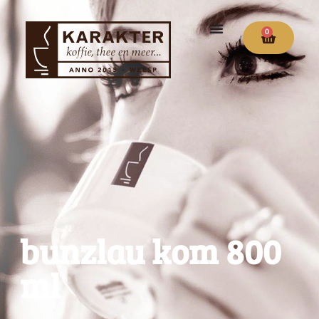
0
bunzlau kom 800
ml