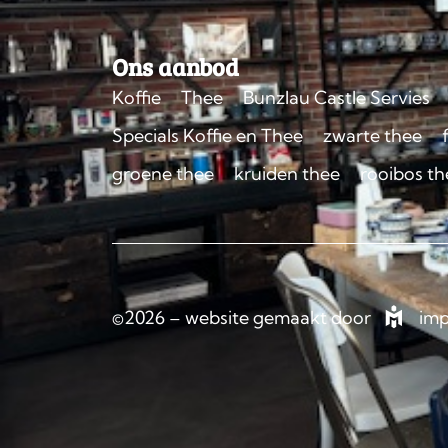
Ons aanbod
Koffie
Thee
Bunzlau Castle Servies
Specials Koffie en Thee
zwarte thee
groene thee
kruiden thee
rooibos th
©2026 – website gemaakt door
imp