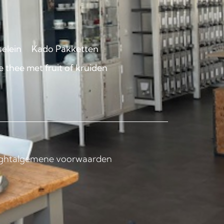
selein
Kado Pakketten
 thee met fruit of kruiden
ght
algemene voorwaarden