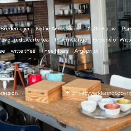
Bredemeijer
Koffie Accessoires
Delfts Blauw
Por
flavoured zwarte tea
fruit melange
Groene of Witte
ee
witte thee
Thee filters
Afgeprijst
ression
privacyverklaring
copyri