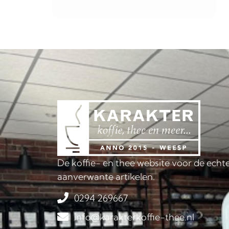
De koffie- en thee website voor de echte
aanverwante artikelen.
0294 269667
info@karakterkoffie-thee.nl