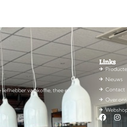
Links
Product
Nieuws
Contact
 liefhebber van koffie, thee en
Over on
Websho