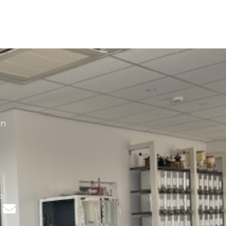
en
s
p