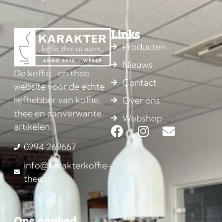
Links
Producten
Nieuws
De koffie- en thee
Contact
website voor de echte
liefhebber van koffie,
Over ons
thee en aanverwante
Webshop
artikelen.
0294 269667
info@karakterkoffie-
thee.nl
Ons aanbod