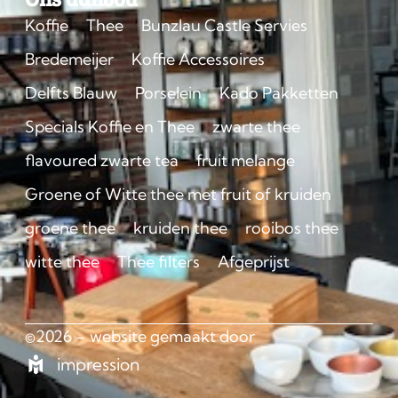
Koffie
Thee
Bunzlau Castle Servies
Bredemeijer
Koffie Accessoires
Delfts Blauw
Porselein
Kado Pakketten
Specials Koffie en Thee
zwarte thee
flavoured zwarte tea
fruit melange
Groene of Witte thee met fruit of kruiden
groene thee
kruiden thee
rooibos thee
witte thee
Thee filters
Afgeprijst
©2026 – website gemaakt door
impression