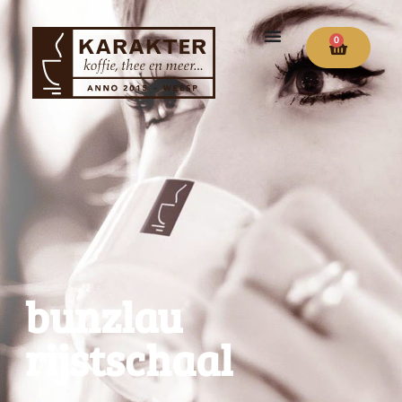
0
bunzlau
rijstschaal