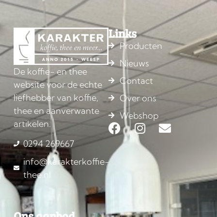
Links
Producten
Nieuws
De koffie- en thee
Contact
website voor de echte
liefhebber van koffie,
Over ons
thee en aanverwante
Webshop
artikelen.
0294 269667
info@karakterkoffie-
thee.nl
Ons aanbod