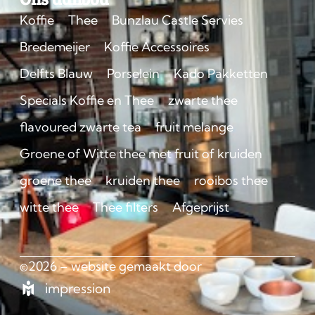
Koffie
Thee
Bunzlau Castle Servies
Bredemeijer
Koffie Accessoires
Delfts Blauw
Porselein
Kado Pakketten
Specials Koffie en Thee
zwarte thee
flavoured zwarte tea
fruit melange
Groene of Witte thee met fruit of kruiden
groene thee
kruiden thee
rooibos thee
witte thee
Thee filters
Afgeprijst
©2026 – website gemaakt door
impression