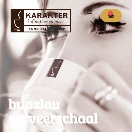
0
bunzlau
serveerschaal