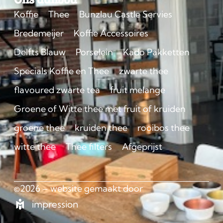
Koffie
Thee
Bunzlau Castle Servies
Bredemeijer
Koffie Accessoires
Delfts Blauw
Porselein
Kado Pakketten
Specials Koffie en Thee
zwarte thee
flavoured zwarte tea
fruit melange
Groene of Witte thee met fruit of kruiden
groene thee
kruiden thee
rooibos thee
witte thee
Thee filters
Afgeprijst
©2026 – website gemaakt door
impression