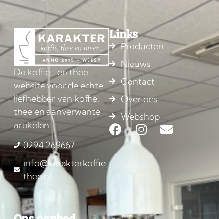
Links
Producten
Nieuws
De koffie- en thee
Contact
website voor de echte
liefhebber van koffie,
Over ons
thee en aanverwante
Webshop
artikelen.
0294 269667
info@karakterkoffie-
thee.nl
Ons aanbod