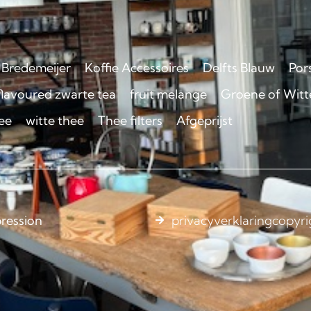
Bredemeijer
Koffie Accessoires
Delfts Blauw
Por
flavoured zwarte tea
fruit melange
Groene of Witte
ee
witte thee
Thee filters
Afgeprijst
ression
privacyverklaring
copyri