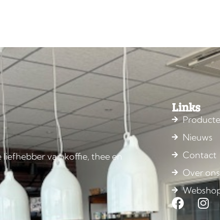
Links
Product
Nieuws
Contact
 liefhebber van koffie, thee en
Over on
Websho