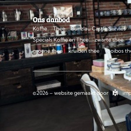
Ons aanbod
Koffie
Thee
Bunzlau Castle Servies
Specials Koffie en Thee
zwarte thee
groene thee
kruiden thee
rooibos th
©2026 – website gemaakt door
imp