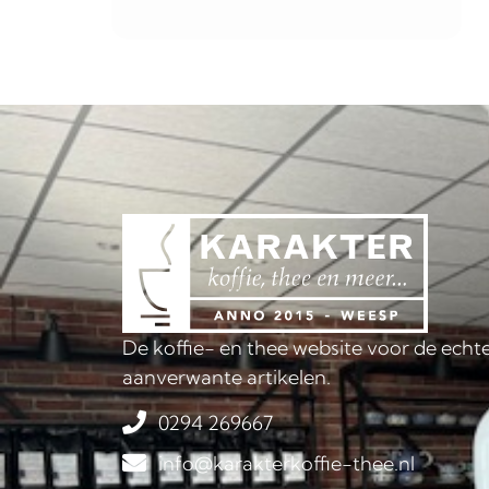
De koffie- en thee website voor de echte
aanverwante artikelen.
0294 269667
info@karakterkoffie-thee.nl