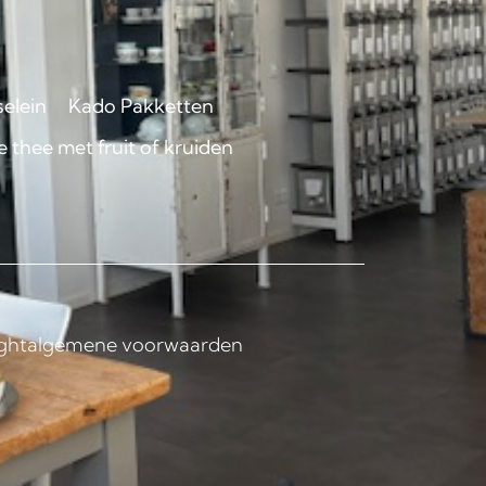
selein
Kado Pakketten
 thee met fruit of kruiden
ght
algemene voorwaarden