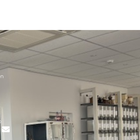
en
s
p