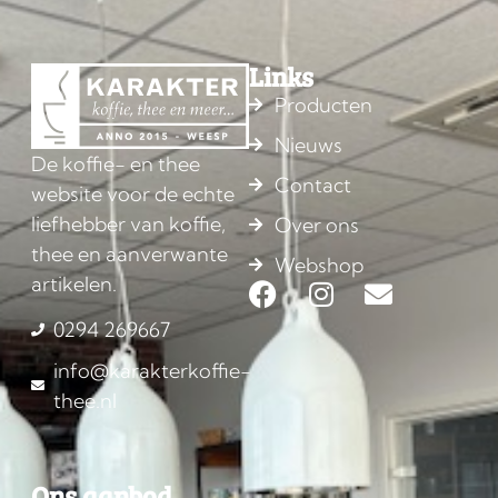
Links
Producten
Nieuws
De koffie- en thee
Contact
website voor de echte
liefhebber van koffie,
Over ons
thee en aanverwante
Webshop
artikelen.
0294 269667
info@karakterkoffie-
thee.nl
Ons aanbod