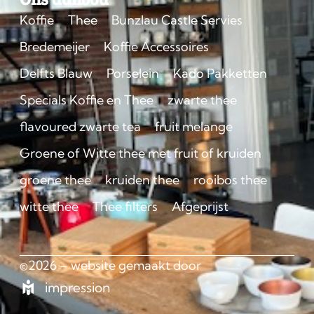
Koffie
Thee
Bunzlau Castle Servies
Bredemeijer
Koffie Accessoires
Delfts Blauw
Porselein
Kado Pakketten
Specials Koffie en Thee
zwarte thee
flavoured zwarte tea
fruit melange
Groene of Witte thee met fruit of kruiden
groene thee
kruiden thee
rooibos thee
witte thee
Thee filters
Afgeprijst
©2026 – website gemaakt door
impression