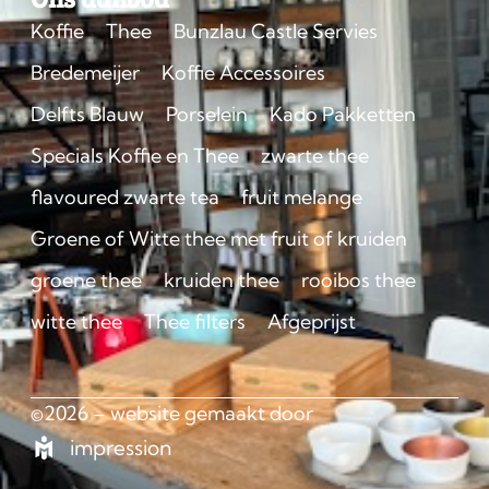
Koffie
Thee
Bunzlau Castle Servies
Bredemeijer
Koffie Accessoires
Delfts Blauw
Porselein
Kado Pakketten
Specials Koffie en Thee
zwarte thee
flavoured zwarte tea
fruit melange
Groene of Witte thee met fruit of kruiden
groene thee
kruiden thee
rooibos thee
witte thee
Thee filters
Afgeprijst
©2026 – website gemaakt door
impression