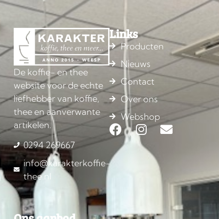
Links
Producten
Nieuws
De koffie- en thee
Contact
website voor de echte
liefhebber van koffie,
Over ons
thee en aanverwante
Webshop
artikelen.
0294 269667
info@karakterkoffie-
thee.nl
Ons aanbod