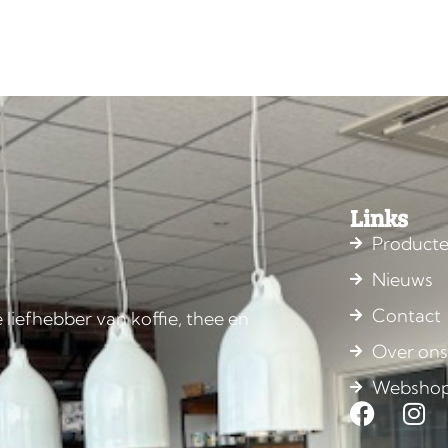
Links
Product
Nieuws
Contact
 liefhebber van koffie, thee en
Over on
Websho