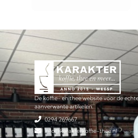
De koffie- en thee website voor de echte
aanverwante artikelen.
0294 269667
info@karakterkoffie-thee.nl