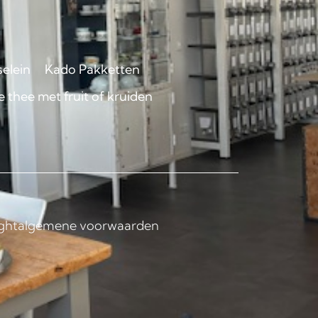
selein
Kado Pakketten
 thee met fruit of kruiden
ght
algemene voorwaarden