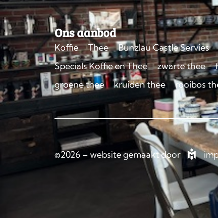
Ons aanbod
Koffie
Thee
Bunzlau Castle Servies
Specials Koffie en Thee
zwarte thee
groene thee
kruiden thee
rooibos th
©2026 – website gemaakt door
imp