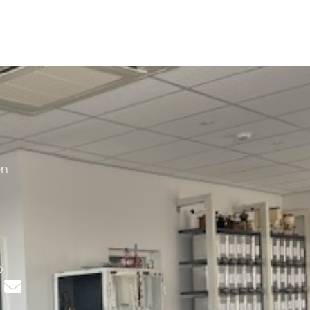
en
s
p