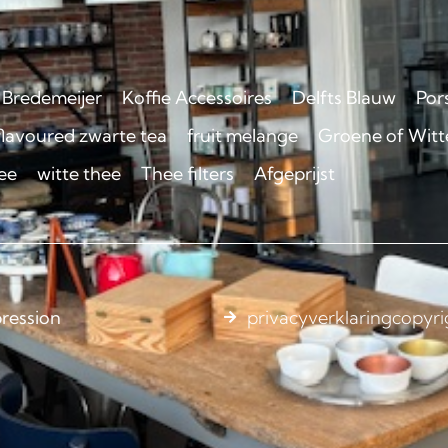
Bredemeijer
Koffie Accessoires
Delfts Blauw
Por
flavoured zwarte tea
fruit melange
Groene of Witte
ee
witte thee
Thee filters
Afgeprijst
ression
privacyverklaring
copyri