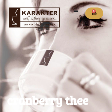
0
cranberry thee