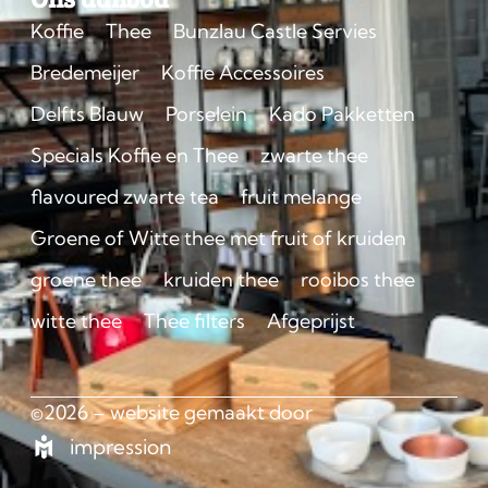
Koffie
Thee
Bunzlau Castle Servies
Bredemeijer
Koffie Accessoires
Delfts Blauw
Porselein
Kado Pakketten
Specials Koffie en Thee
zwarte thee
flavoured zwarte tea
fruit melange
Groene of Witte thee met fruit of kruiden
groene thee
kruiden thee
rooibos thee
witte thee
Thee filters
Afgeprijst
©2026 – website gemaakt door
impression