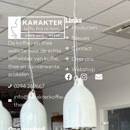
Links
Producten
Nieuws
De koffie- en thee
Contact
website voor de echte
liefhebber van koffie,
Over ons
thee en aanverwante
Webshop
artikelen.
0294 269667
info@karakterkoffie-
thee.nl
Ons aanbod