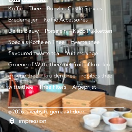
Koffie
Thee
Bunzlau Castle Servies
Bredemeijer
Koffie Accessoires
Delfts Blauw
Porselein
Kado Pakketten
Specials Koffie en Thee
zwarte thee
flavoured zwarte tea
fruit melange
Groene of Witte thee met fruit of kruiden
groene thee
kruiden thee
rooibos thee
witte thee
Thee filters
Afgeprijst
©2026 – website gemaakt door
impression