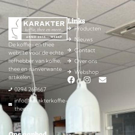
Links
Producten
Nieuws
De koffie- en thee
Contact
website voor de echte
liefhebber van koffie,
Over ons
thee en aanverwante
Webshop
artikelen.
0294 269667
info@karakterkoffie-
thee.nl
Ons aanbod