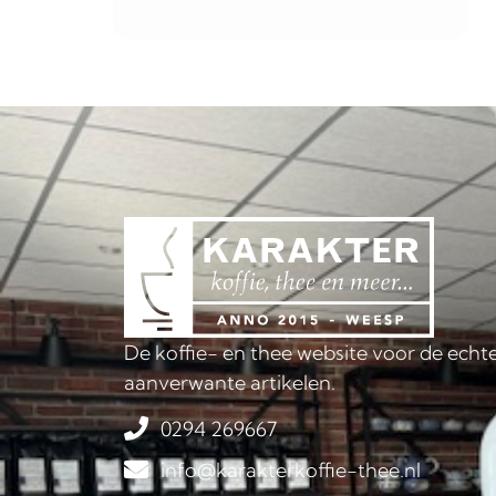
De koffie- en thee website voor de echte
aanverwante artikelen.
0294 269667
info@karakterkoffie-thee.nl