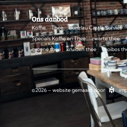
Ons aanbod
Koffie
Thee
Bunzlau Castle Servies
Specials Koffie en Thee
zwarte thee
groene thee
kruiden thee
rooibos th
©2026 – website gemaakt door
imp