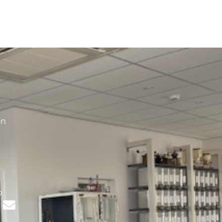
en
s
p