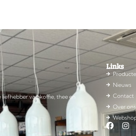
Links
Product
Nieuws
Contact
 liefhebber van koffie, thee en
Over on
Websho