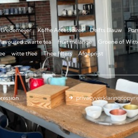
Bredemeijer
Koffie Accessoires
Delfts Blauw
Por
flavoured zwarte tea
fruit melange
Groene of Witte
ee
witte thee
Thee filters
Afgeprijst
ression
privacyverklaring
copyri