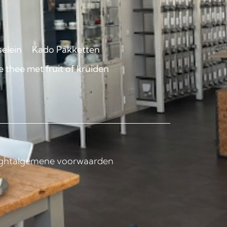
selein
Kado Pakketten
 thee met fruit of kruiden
ght
algemene voorwaarden