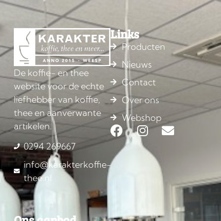
Links
Producten
Nieuws
De koffie- en thee
Contact
website voor de echte
liefhebber van koffie,
Over ons
thee en aanverwante
Webshop
artikelen.
0294 269667
info@karakterkoffie-
thee.nl
Ons aanbod