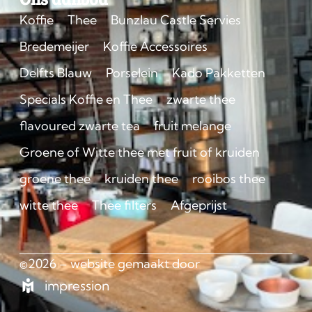
Koffie
Thee
Bunzlau Castle Servies
Bredemeijer
Koffie Accessoires
Delfts Blauw
Porselein
Kado Pakketten
Specials Koffie en Thee
zwarte thee
flavoured zwarte tea
fruit melange
Groene of Witte thee met fruit of kruiden
groene thee
kruiden thee
rooibos thee
witte thee
Thee filters
Afgeprijst
©2026 – website gemaakt door
impression