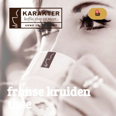
0
franse kruiden
thee