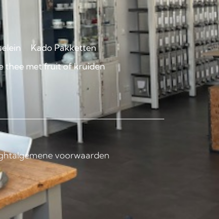
selein
Kado Pakketten
 thee met fruit of kruiden
ght
algemene voorwaarden