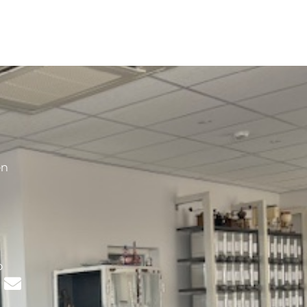
en
s
p