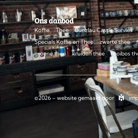
Ons aanbod
Koffie
Thee
Bunzlau Castle Servies
Specials Koffie en Thee
zwarte thee
groene thee
kruiden thee
rooibos th
©2026 – website gemaakt door
imp