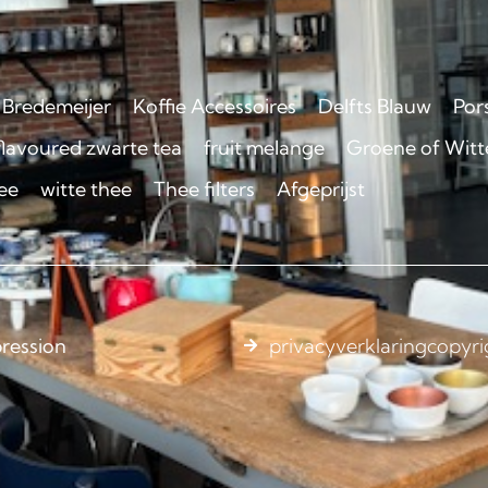
Bredemeijer
Koffie Accessoires
Delfts Blauw
Por
flavoured zwarte tea
fruit melange
Groene of Witte
ee
witte thee
Thee filters
Afgeprijst
ression
privacyverklaring
copyri