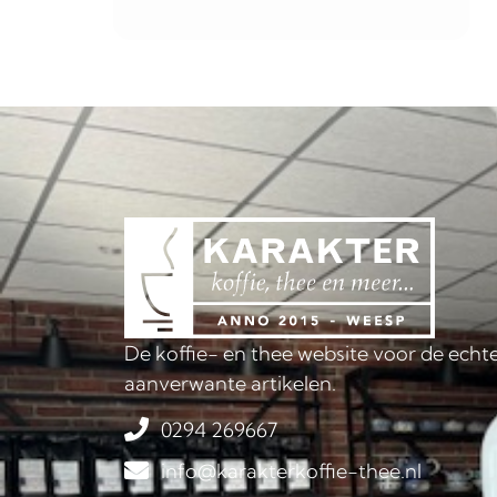
De koffie- en thee website voor de echte
aanverwante artikelen.
0294 269667
info@karakterkoffie-thee.nl