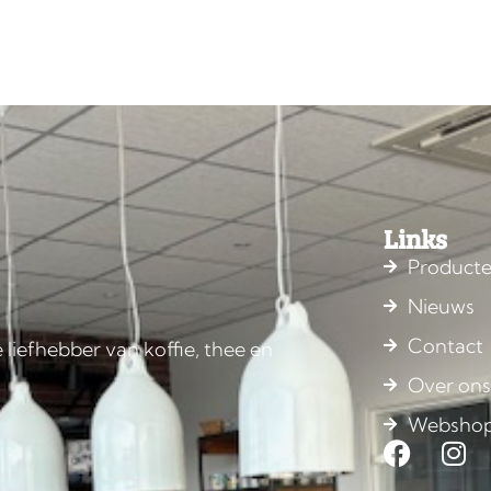
Links
Product
Nieuws
Contact
 liefhebber van koffie, thee en
Over on
Websho