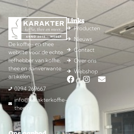
Links
Producten
Nieuws
De koffie- en thee
Contact
website voor de echte
liefhebber van koffie,
Over ons
thee en aanverwante
Webshop
artikelen.
0294 269667
info@karakterkoffie-
thee.nl
Ons aanbod