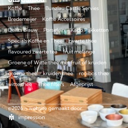
Koffie
Thee
Bunzlau Castle Servies
Bredemeijer
Koffie Accessoires
Delfts Blauw
Porselein
Kado Pakketten
Specials Koffie en Thee
zwarte thee
flavoured zwarte tea
fruit melange
Groene of Witte thee met fruit of kruiden
groene thee
kruiden thee
rooibos thee
witte thee
Thee filters
Afgeprijst
©2026 – website gemaakt door
impression