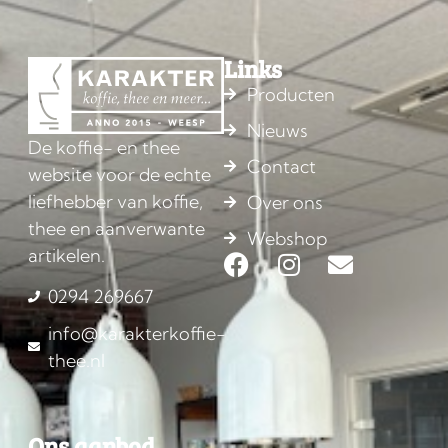
Links
Producten
Nieuws
De koffie- en thee
Contact
website voor de echte
liefhebber van koffie,
Over ons
thee en aanverwante
Webshop
artikelen.
0294 269667
info@karakterkoffie-
thee.nl
Ons aanbod