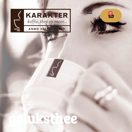
0
geluksthee