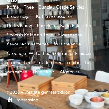
Koffie
Thee
Bunzlau Castle Servies
Bredemeijer
Koffie Accessoires
Delfts Blauw
Porselein
Kado Pakketten
Specials Koffie en Thee
zwarte thee
flavoured zwarte tea
fruit melange
Groene of Witte thee met fruit of kruiden
groene thee
kruiden thee
rooibos thee
witte thee
Thee filters
Afgeprijst
©2026 – website gemaakt door
impression