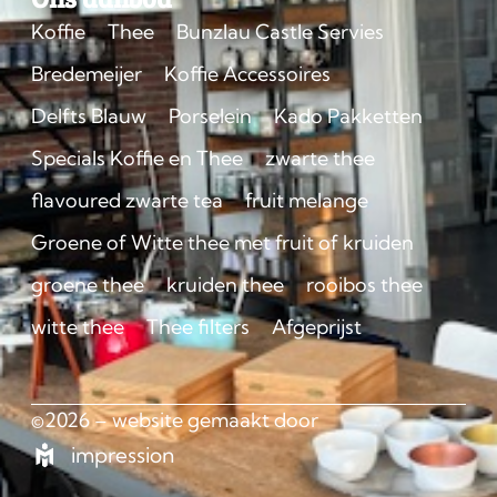
Koffie
Thee
Bunzlau Castle Servies
Bredemeijer
Koffie Accessoires
Delfts Blauw
Porselein
Kado Pakketten
Specials Koffie en Thee
zwarte thee
flavoured zwarte tea
fruit melange
Groene of Witte thee met fruit of kruiden
groene thee
kruiden thee
rooibos thee
witte thee
Thee filters
Afgeprijst
©2026 – website gemaakt door
impression