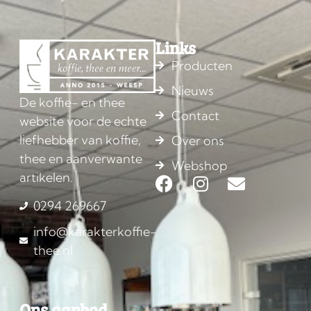
Links
Producten
Nieuws
De koffie- en thee
Contact
website voor de echte
liefhebber van koffie,
Over ons
thee en aanverwante
Webshop
artikelen.
0294 269667
info@karakterkoffie-
thee.nl
Ons aanbod