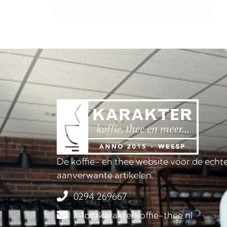
De koffie- en thee website voor de echte
aanverwante artikelen.
0294 269667
info@karakterkoffie-thee.nl