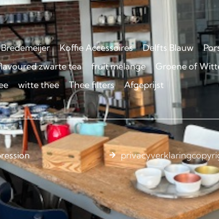
Bredemeijer
Koffie Accessoires
Delfts Blauw
Por
flavoured zwarte tea
fruit melange
Groene of Witte
ee
witte thee
Thee filters
Afgeprijst
ression
privacyverklaring
copyri