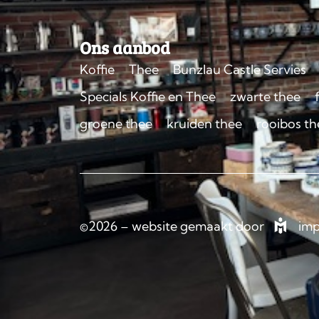
Ons aanbod
Koffie
Thee
Bunzlau Castle Servies
Specials Koffie en Thee
zwarte thee
groene thee
kruiden thee
rooibos th
©2026 – website gemaakt door
imp