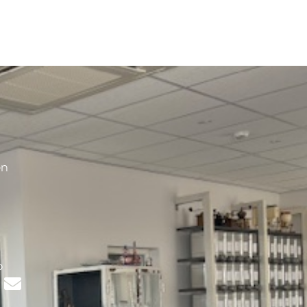
en
s
p