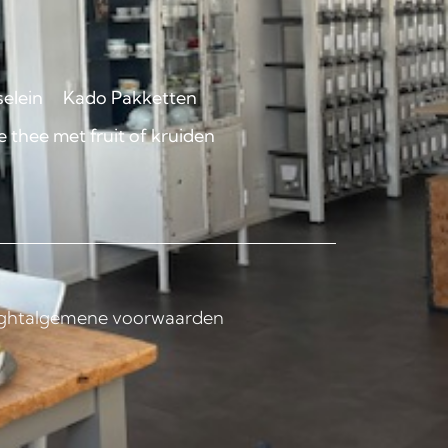
selein
Kado Pakketten
 thee met fruit of kruiden
ght
algemene voorwaarden