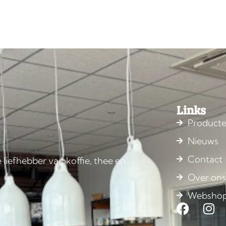
Links
Product
Nieuws
Contact
 liefhebber van koffie, thee en
Over on
Websho