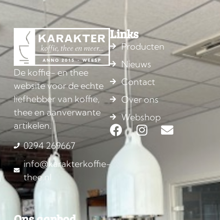
Links
Producten
Nieuws
De koffie- en thee
Contact
website voor de echte
liefhebber van koffie,
Over ons
thee en aanverwante
Webshop
artikelen.
0294 269667
info@karakterkoffie-
thee.nl
Ons aanbod