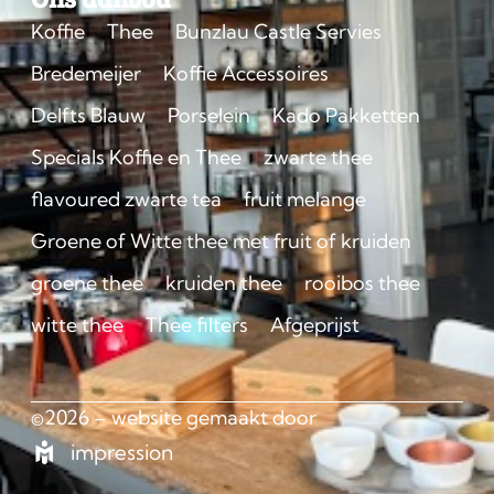
Koffie
Thee
Bunzlau Castle Servies
Bredemeijer
Koffie Accessoires
Delfts Blauw
Porselein
Kado Pakketten
Specials Koffie en Thee
zwarte thee
flavoured zwarte tea
fruit melange
Groene of Witte thee met fruit of kruiden
groene thee
kruiden thee
rooibos thee
witte thee
Thee filters
Afgeprijst
©2026 – website gemaakt door
impression