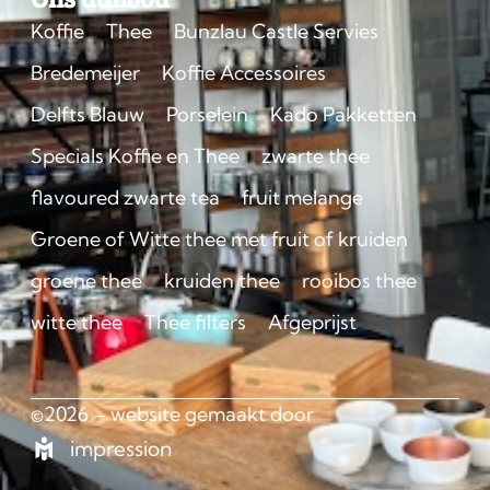
Koffie
Thee
Bunzlau Castle Servies
Bredemeijer
Koffie Accessoires
Delfts Blauw
Porselein
Kado Pakketten
Specials Koffie en Thee
zwarte thee
flavoured zwarte tea
fruit melange
Groene of Witte thee met fruit of kruiden
groene thee
kruiden thee
rooibos thee
witte thee
Thee filters
Afgeprijst
©2026 – website gemaakt door
impression