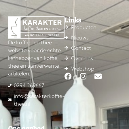
Links
Producten
Nieuws
De koffie- en thee
Contact
website voor de echte
liefhebber van koffie,
Over ons
thee en aanverwante
Webshop
artikelen.
0294 269667
info@karakterkoffie-
thee.nl
Ons aanbod