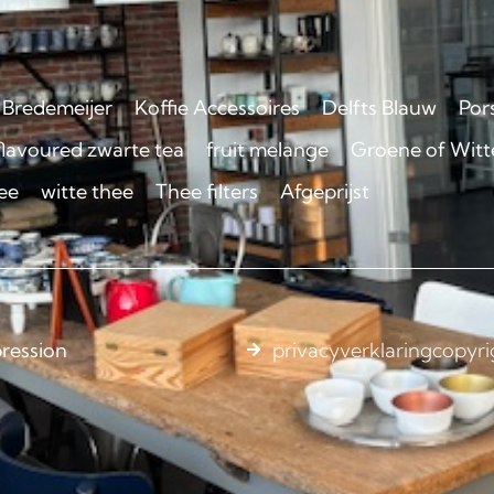
Bredemeijer
Koffie Accessoires
Delfts Blauw
Por
flavoured zwarte tea
fruit melange
Groene of Witte
ee
witte thee
Thee filters
Afgeprijst
ression
privacyverklaring
copyri