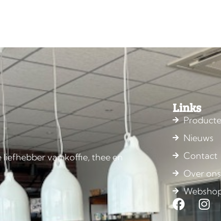
Links
Product
Nieuws
Contact
 liefhebber van koffie, thee en
Over on
Websho