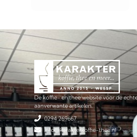
De koffie- en thee website voor de echte
aanverwante artikelen.
0294 269667
info@karakterkoffie-thee.nl