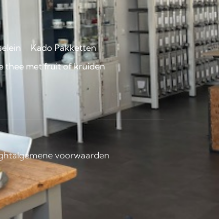
selein
Kado Pakketten
 thee met fruit of kruiden
ght
algemene voorwaarden