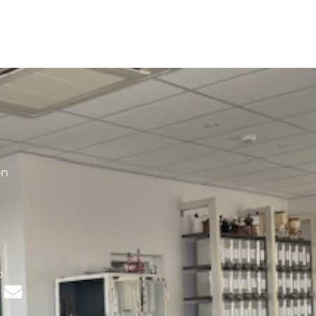
en
s
p