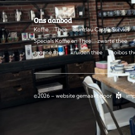
Ons aanbod
Koffie
Thee
Bunzlau Castle Servies
Specials Koffie en Thee
zwarte thee
groene thee
kruiden thee
rooibos th
©2026 – website gemaakt door
imp