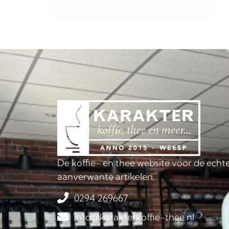
De koffie- en thee website voor de echte
aanverwante artikelen.
0294 269667
info@karakterkoffie-thee.nl