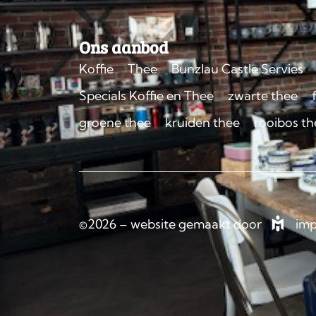
Ons aanbod
Koffie
Thee
Bunzlau Castle Servies
Specials Koffie en Thee
zwarte thee
groene thee
kruiden thee
rooibos th
©2026 – website gemaakt door
imp