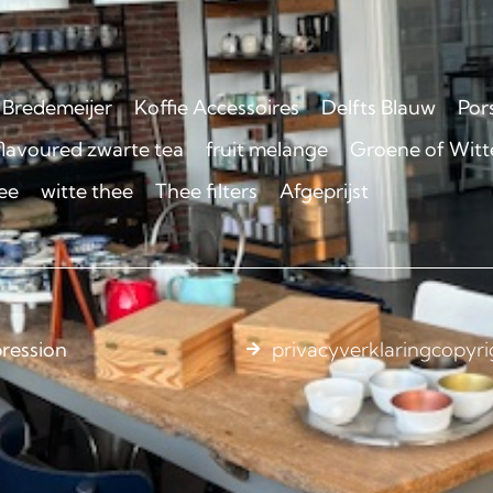
Bredemeijer
Koffie Accessoires
Delfts Blauw
Por
flavoured zwarte tea
fruit melange
Groene of Witte
ee
witte thee
Thee filters
Afgeprijst
ression
privacyverklaring
copyri