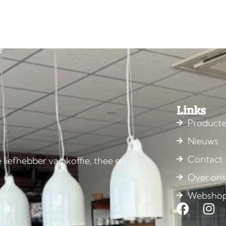
Links
Product
Nieuws
Contact
 liefhebber van koffie, thee en
Over on
Websho