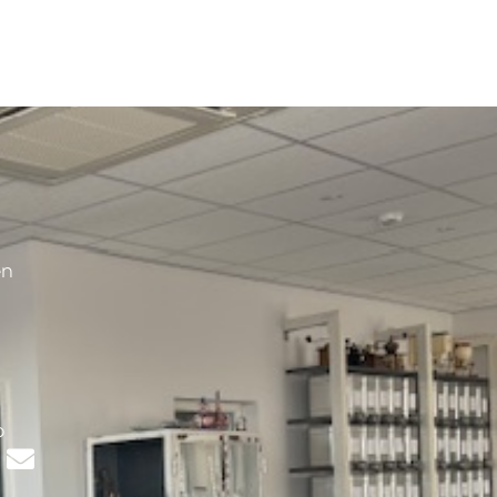
en
s
p