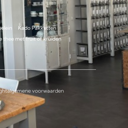
selein
Kado Pakketten
 thee met fruit of kruiden
ght
algemene voorwaarden