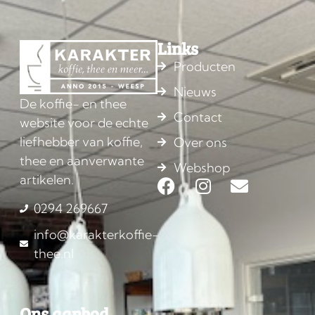
Links
Producten
Nieuws
De koffie- en thee
Contact
website voor de echte
liefhebber van koffie,
Over ons
thee en aanverwante
Webshop
artikelen.
0294 269667
info@karakterkoffie-
thee.nl
Ons aanbod