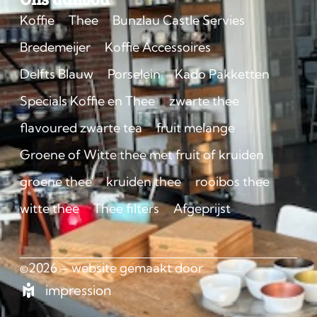
Koffie
Thee
Bunzlau Castle Servies
Bredemeijer
Koffie Accessoires
Delfts Blauw
Porselein
Kado Pakketten
Specials Koffie en Thee
zwarte thee
flavoured zwarte tea
fruit melange
Groene of Witte thee met fruit of kruiden
groene thee
kruiden thee
rooibos thee
witte thee
Thee filters
Afgeprijst
©2026 – website gemaakt door
impression