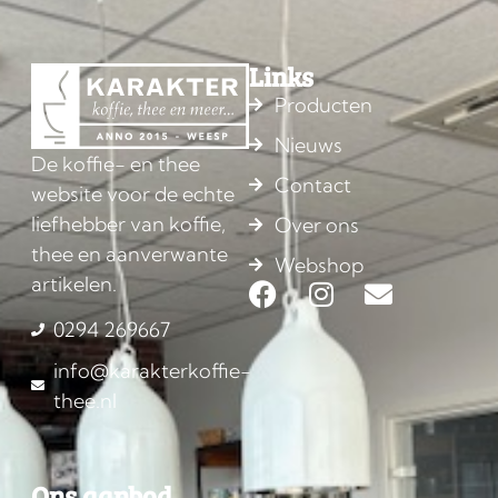
Links
Producten
Nieuws
De koffie- en thee
Contact
website voor de echte
liefhebber van koffie,
Over ons
thee en aanverwante
Webshop
artikelen.
0294 269667
info@karakterkoffie-
thee.nl
Ons aanbod