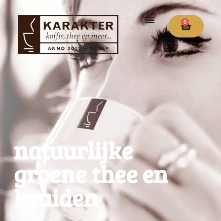
0
natuurlijke
groene thee en
kruiden