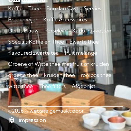
Koffie
Thee
Bunzlau Castle Servies
Bredemeijer
Koffie Accessoires
Delfts Blauw
Porselein
Kado Pakketten
Specials Koffie en Thee
zwarte thee
flavoured zwarte tea
fruit melange
Groene of Witte thee met fruit of kruiden
groene thee
kruiden thee
rooibos thee
witte thee
Thee filters
Afgeprijst
©2026 – website gemaakt door
impression