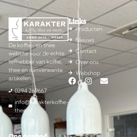
Links
Producten
Nieuws
De koffie- en thee
Contact
website voor de echte
liefhebber van koffie,
Over ons
thee en aanverwante
Webshop
artikelen.
0294 269667
info@karakterkoffie-
thee.nl
Ons aanbod