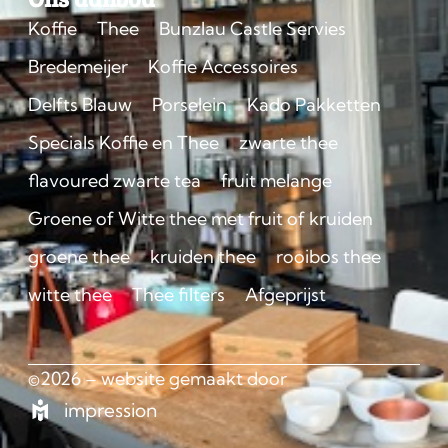
Koffie
Thee
Bunzlau Castle Servies
Bredemeijer
Koffie Accessoires
Delfts Blauw
Porselein
Kado Pakketten
Specials Koffie en Thee
zwarte thee
flavoured zwarte tea
fruit melange
Groene of Witte thee met fruit of kruiden
groene thee
kruiden thee
rooibos thee
witte thee
Thee filters
Afgeprijst
©2026 – website gemaakt door
impression