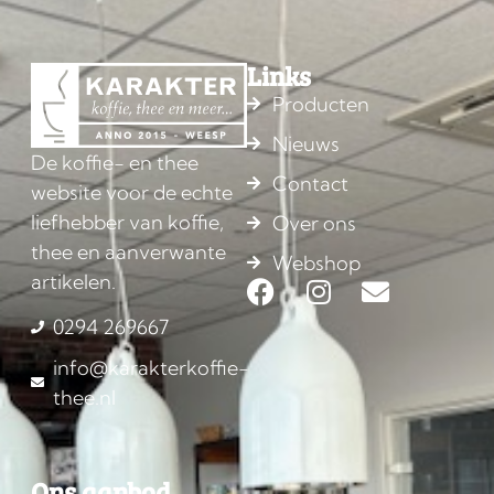
Links
Producten
Nieuws
De koffie- en thee
Contact
website voor de echte
liefhebber van koffie,
Over ons
thee en aanverwante
Webshop
artikelen.
0294 269667
info@karakterkoffie-
thee.nl
Ons aanbod