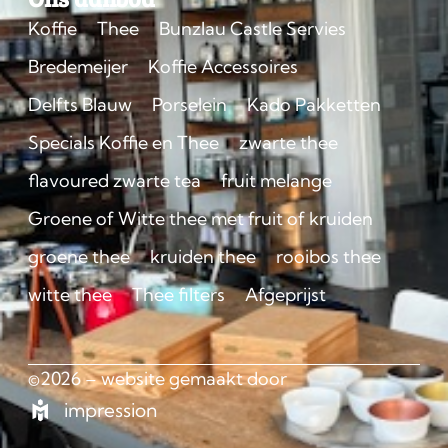
Koffie
Thee
Bunzlau Castle Servies
Bredemeijer
Koffie Accessoires
Delfts Blauw
Porselein
Kado Pakketten
Specials Koffie en Thee
zwarte thee
flavoured zwarte tea
fruit melange
Groene of Witte thee met fruit of kruiden
groene thee
kruiden thee
rooibos thee
witte thee
Thee filters
Afgeprijst
©2026 – website gemaakt door
impression