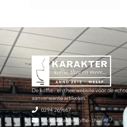
De koffie- en thee website voor de echte
aanverwante artikelen.
0294 269667
info@karakterkoffie-thee.nl