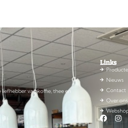
Links
Product
Nieuws
Contact
 liefhebber van koffie, thee en
Over on
Websho