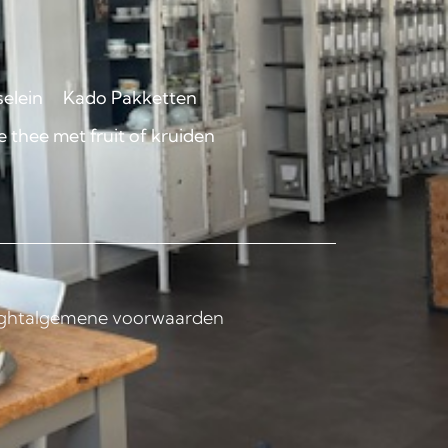
selein
Kado Pakketten
 thee met fruit of kruiden
ght
algemene voorwaarden