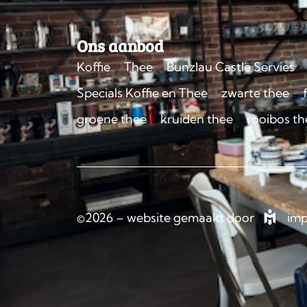
Ons aanbod
Koffie
Thee
Bunzlau Castle Servies
Specials Koffie en Thee
zwarte thee
groene thee
kruiden thee
rooibos th
©2026 – website gemaakt door
imp