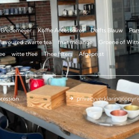
Bredemeijer
Koffie Accessoires
Delfts Blauw
Por
flavoured zwarte tea
fruit melange
Groene of Witte
ee
witte thee
Thee filters
Afgeprijst
ression
privacyverklaring
copyri