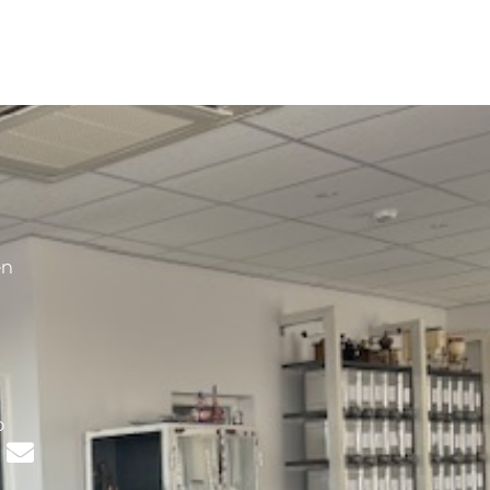
en
s
p