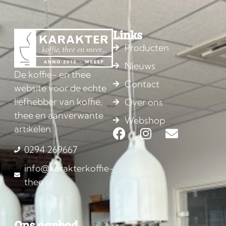
Links
Producten
Nieuws
De koffie- en thee
Contact
website voor de echte
liefhebber van koffie,
Over ons
thee en aanverwante
Webshop
artikelen.
0294 269667
info@karakterkoffie-
thee.nl
Ons aanbod