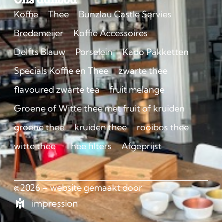
Koffie
Thee
Bunzlau Castle Servies
Bredemeijer
Koffie Accessoires
Delfts Blauw
Porselein
Kado Pakketten
Specials Koffie en Thee
zwarte thee
flavoured zwarte tea
fruit melange
Groene of Witte thee met fruit of kruiden
groene thee
kruiden thee
rooibos thee
witte thee
Thee filters
Afgeprijst
©2026 – website gemaakt door
impression