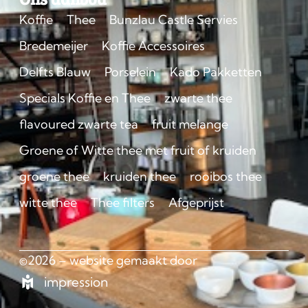
Koffie
Thee
Bunzlau Castle Servies
Bredemeijer
Koffie Accessoires
Delfts Blauw
Porselein
Kado Pakketten
Specials Koffie en Thee
zwarte thee
flavoured zwarte tea
fruit melange
Groene of Witte thee met fruit of kruiden
groene thee
kruiden thee
rooibos thee
witte thee
Thee filters
Afgeprijst
©2026 – website gemaakt door
impression