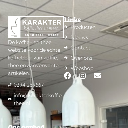
Links
Producten
Nieuws
De koffie- en thee
Contact
website voor de echte
liefhebber van koffie,
Over ons
thee en aanverwante
Webshop
artikelen.
0294 269667
info@karakterkoffie-
thee.nl
Ons aanbod