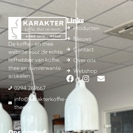
Links
Producten
Nieuws
De koffie- en thee
Contact
website voor de echte
liefhebber van koffie,
Over ons
thee en aanverwante
Webshop
artikelen.
0294 269667
info@karakterkoffie-
thee.nl
Ons aanbod