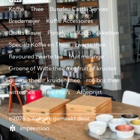
Koffie
Thee
Bunzlau Castle Servies
Bredemeijer
Koffie Accessoires
Delfts Blauw
Porselein
Kado Pakketten
Specials Koffie en Thee
zwarte thee
flavoured zwarte tea
fruit melange
Groene of Witte thee met fruit of kruiden
groene thee
kruiden thee
rooibos thee
witte thee
Thee filters
Afgeprijst
©2026 – website gemaakt door
impression