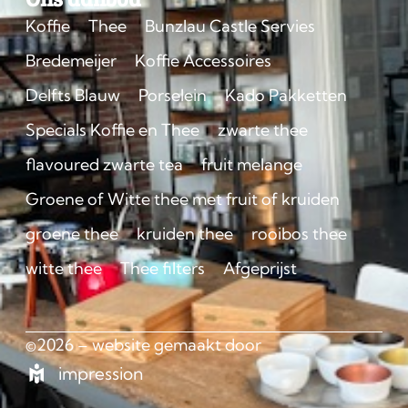
Koffie
Thee
Bunzlau Castle Servies
Bredemeijer
Koffie Accessoires
Delfts Blauw
Porselein
Kado Pakketten
Specials Koffie en Thee
zwarte thee
flavoured zwarte tea
fruit melange
Groene of Witte thee met fruit of kruiden
groene thee
kruiden thee
rooibos thee
witte thee
Thee filters
Afgeprijst
©2026 – website gemaakt door
impression