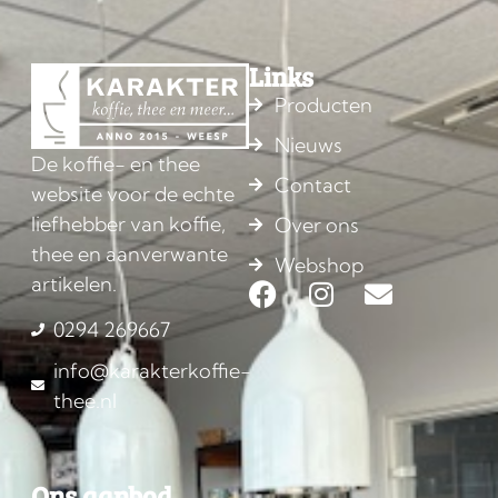
Links
Producten
Nieuws
De koffie- en thee
Contact
website voor de echte
liefhebber van koffie,
Over ons
thee en aanverwante
Webshop
artikelen.
0294 269667
info@karakterkoffie-
thee.nl
Ons aanbod