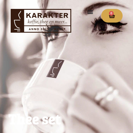
0
Thee set